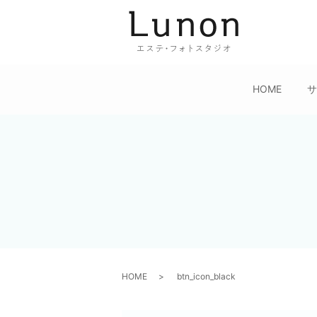
HOME
HOME
btn_icon_black