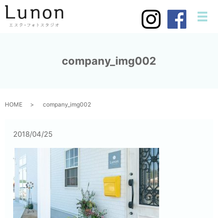
メ
company_img002
HOME
company_img002
2018/04/25