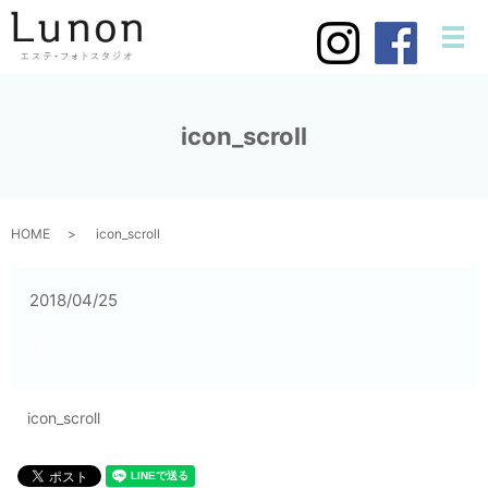
メ
icon_scroll
HOME
icon_scroll
2018/04/25
icon_scroll