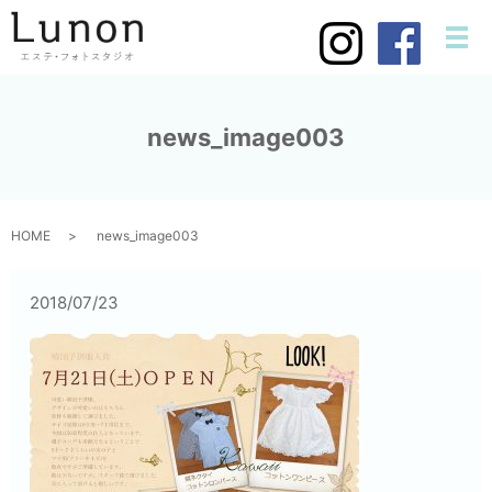
メ
news_image003
HOME
news_image003
2018/07/23