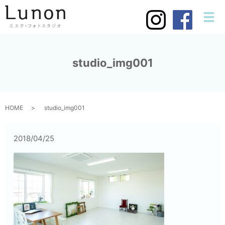
メ
studio_img001
HOME
studio_img001
2018/04/25