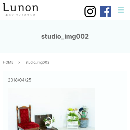
メ
studio_img002
HOME
studio_img002
2018/04/25