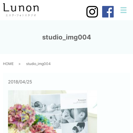
メ
studio_img004
HOME
studio_img004
2018/04/25