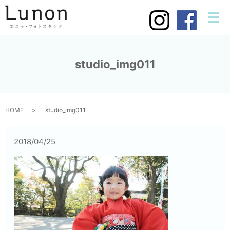
メ
studio_img011
HOME
studio_img011
2018/04/25