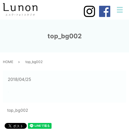
メ
top_bg002
HOME
top_bg002
2018/04/25
top_bg002