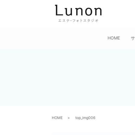
HOME
HOME
top_img006