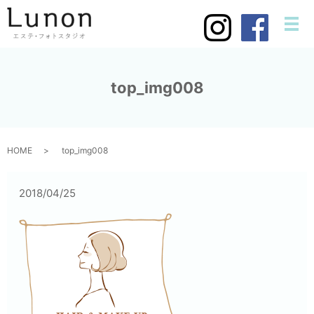
メ
top_img008
HOME
top_img008
2018/04/25